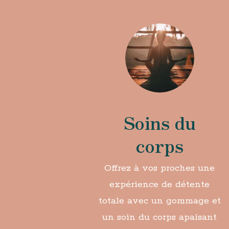
Soins du
corps
Offrez à vos proches une
expérience de détente
totale avec un gommage et
un soin du corps apaisant