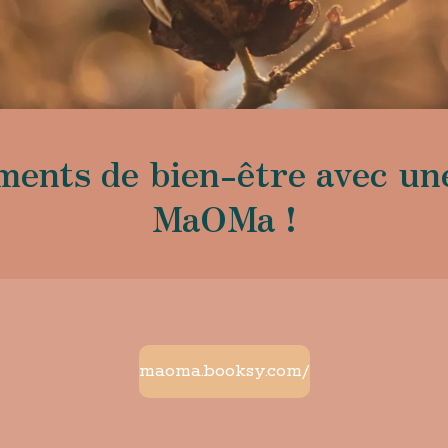
ments de bien-être avec un
MaOMa !
maoma.booksy.com/