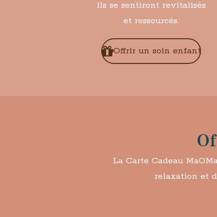
ils se sentiront revitalisés
et ressourcés.
Offrir un soin enfant
Of
La Carte Cadeau MaOMa e
relaxation et 