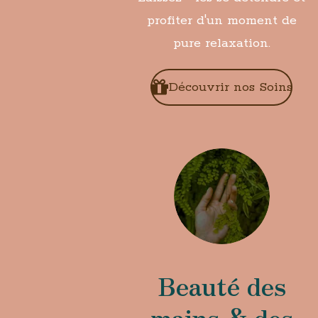
profiter d'un moment de
pure relaxation.
Découvrir nos Soins
Beauté des
mains & des