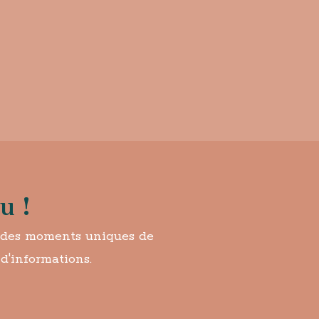
u !
r des moments uniques de
d'informations.