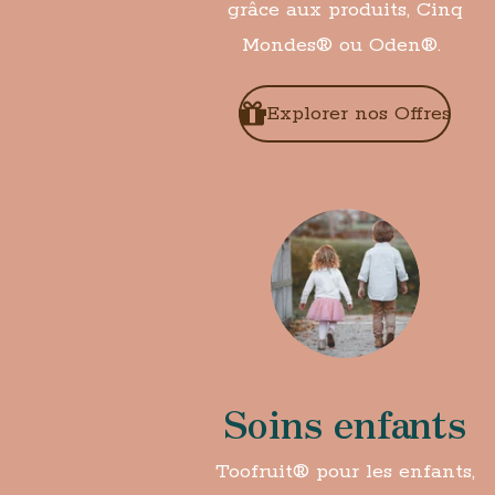
grâce aux produits, Cinq
Mondes
®
ou Oden
®
.
Explorer nos Offres
Soins enfants
Toofruit
®
pour les enfants,